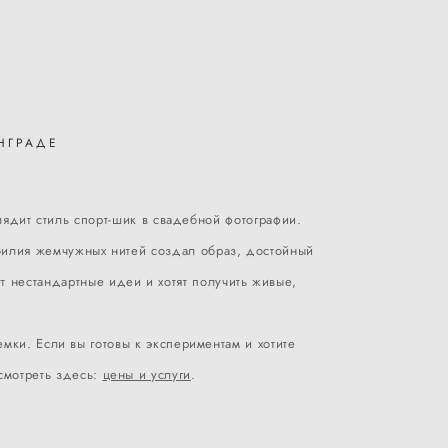
НГРАДЕ
лядит стиль спорт-шик в свадебной фотографии.
обилия жемчужных нитей создал образ, достойный
т нестандартные идеи и хотят получить живые,
ки. Если вы готовы к экспериментам и хотите
смотреть здесь:
цены и услуги
.