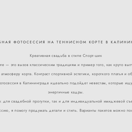
БНАЯ ФОТОСЕССИЯ НА ТЕННИСНОМ КОРТЕ В КАЛИНИ
Креативная свадьба в стиле Спорт-шик
е — это вызов классическим традициям и пример того, как круто выг
атмосферу корта. Контраст спортивной эстетики, короткого платья и 
отосессия в Калининграде идеально подойдет невестам, которые ищу
энергичные кадры.
ак для свадебной прогулки, так и для индивидуальной имиджевой съем
ию, я помогу продумать детали и стиль. Варианты пакетов можно по